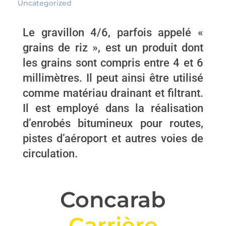
Uncategorized
Le gravillon 4/6, parfois appelé «
grains de riz », est un produit dont
les grains sont compris entre 4 et 6
millimètres. Il peut ainsi être utilisé
comme matériau drainant et filtrant.
Il est employé dans la réalisation
d’enrobés bitumineux pour routes,
pistes d’aéroport et autres voies de
circulation.
Concarab
C
a
r
r
i
è
r
e
C
o
n
c
a
s