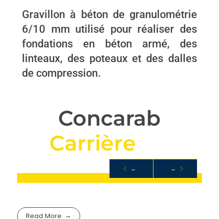
Gravillon à béton de granulométrie
6/10 mm utilisé pour réaliser des
fondations en béton armé, des
linteaux, des poteaux et des dalles
de compression.
Concarab
C
a
r
r
i
è
r
e
C
o
n
c
a
s
←
→
ROCHE
Read More