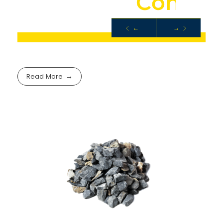
C
a
r
r
i
è
r
e
C
o
n
c
a
s
←
→
ROCHE
Read More