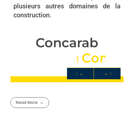
plusieurs autres domaines de la
construction.
Concarab
C
a
r
r
i
è
r
e
C
o
n
c
a
s
←
→
ROCHE
Read More