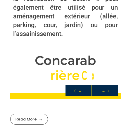
également être utilisé pour un
aménagement extérieur (allée,
parking, cour, jardin) ou pour
l’assainissement.
Concarab
C
a
r
r
i
è
r
e
C
o
n
c
a
s
←
→
ROCHE
Read More