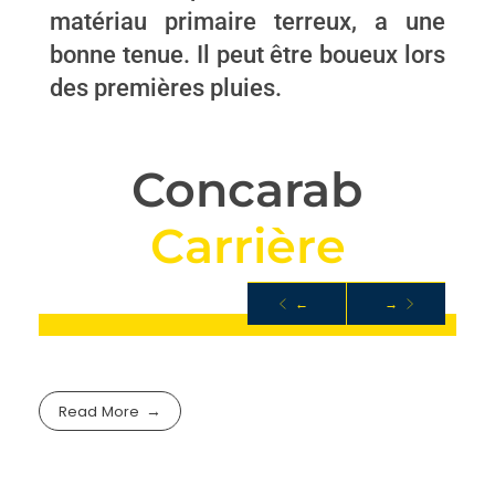
matériau primaire terreux, a une
bonne tenue. Il peut être boueux lors
des premières pluies.
Concarab
C
a
r
r
i
è
r
e
C
o
n
c
a
s
←
→
ROCHE
Read More