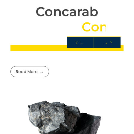
Concarab
C
a
r
r
i
è
r
e
C
o
n
c
a
s
←
→
ROCHE
Read More