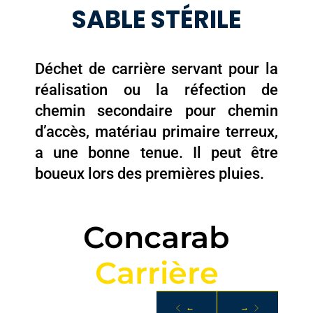
SABLE STÉRILE
Déchet de carrière servant pour la
réalisation ou la réfection de
chemin secondaire pour chemin
d’accès, matériau primaire terreux,
a une bonne tenue. Il peut être
boueux lors des premières pluies.
Concarab
C
a
r
r
i
è
r
e
C
o
n
c
←
→